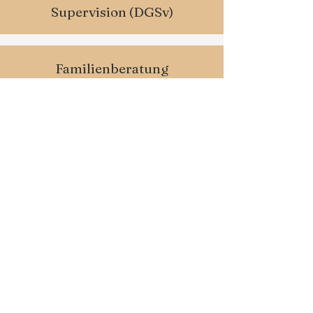
Supervision (DGSv)
Familienberatung
Konfliktcoaching
Organisationsberatung
Workshops & Seminare