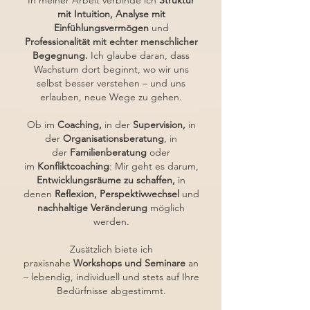
In meiner Arbeit verbinde ich
Struktur
mit Intuition, Analyse mit
Einfühlungsvermögen
und
Professionalität mit echter menschlicher
Begegnung.
Ich glaube daran, dass
Wachstum dort beginnt, wo wir uns
selbst besser verstehen – und uns
erlauben, neue Wege zu gehen.
Ob im
Coaching,
in der
Supervision,
in
der
Organisationsberatung
, in
der
Familienberatung
oder
im
Konfliktcoaching
: Mir geht es darum,
Entwicklungsräume zu schaffen,
in
denen
Reflexion, Perspektivwechsel
und
nachhaltige Veränderung
möglich
werden.
Zusätzlich biete ich
praxisnahe
Workshops und Seminare
an
– lebendig, individuell und stets auf Ihre
Bedürfnisse abgestimmt.